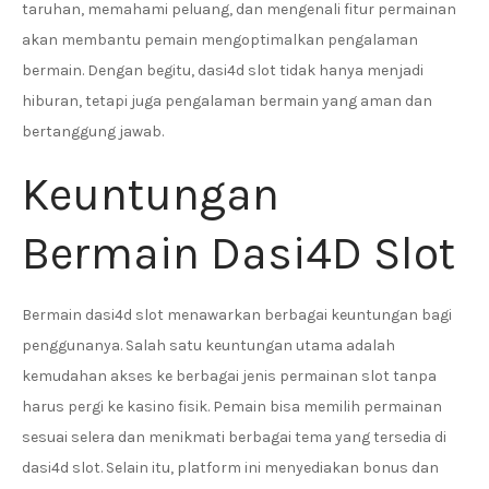
taruhan, memahami peluang, dan mengenali fitur permainan
akan membantu pemain mengoptimalkan pengalaman
bermain. Dengan begitu, dasi4d slot tidak hanya menjadi
hiburan, tetapi juga pengalaman bermain yang aman dan
bertanggung jawab.
Keuntungan
Bermain Dasi4D Slot
Bermain dasi4d slot menawarkan berbagai keuntungan bagi
penggunanya. Salah satu keuntungan utama adalah
kemudahan akses ke berbagai jenis permainan slot tanpa
harus pergi ke kasino fisik. Pemain bisa memilih permainan
sesuai selera dan menikmati berbagai tema yang tersedia di
dasi4d slot. Selain itu, platform ini menyediakan bonus dan