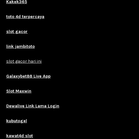
Kakek365
toto 4d terpercaya
slot gacor
link jambitoto
slot gacor hari ini
Galaxybet88 Live App
Slot Maxwin
Dewalive Link Lama Login
kubutogel
kawat4d slot