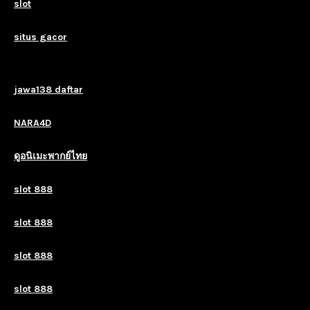
slot
situs gacor
jawa138 daftar
NARA4D
ดูอนิเมะพากย์ไทย
slot 888
slot 888
slot 888
slot 888