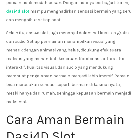
pemain tidak mudah bosan. Dengan adanya berbagai fitur ini,
dasi4d slot
mampu menghadirkan sensasi bermain yang seru
dan menghibur setiap saat.
Selain itu, dasi4d slot juga menonjol dalam hal kualitas grafis
dan audio. Setiap permainan menampilkan visual yang
menarik dengan animasi yang halus, didukung efek suara
realistis yang menambah keseruan. Kombinasi antara fitur
interaktif, kualitas visual, dan audio yang mendukung
membuat pengalaman bermain menjadi lebih imersif. Pemain
bisa merasakan sensasi seperti bermain di kasino nyata,
meski hanya dari rumah, sehingga kepuasan bermain menjadi
maksimal.
Cara Aman Bermain
Dasi4D Slot