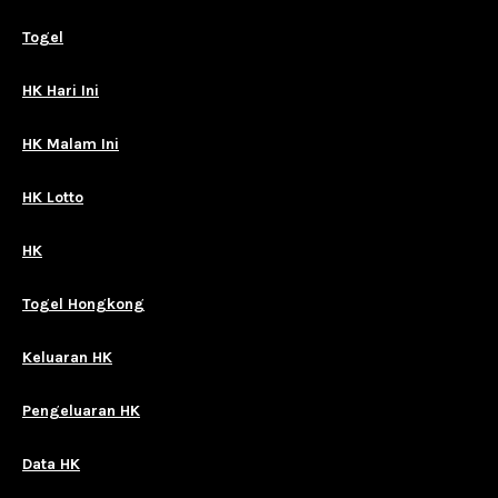
Togel
HK Hari Ini
HK Malam Ini
HK Lotto
HK
Togel Hongkong
Keluaran HK
Pengeluaran HK
Data HK