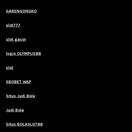
GARENGONGKO
slot777
slot gacor
login OLYMPUS88
slot
SBOBET WAP
Situs Judi Bola
Judi Bola
Situs BOLASLOT88