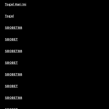
Togel Hari Ini
Togel
SBOBET88
SBOBET
SBOBET88
SBOBET
SBOBET88
SBOBET
SBOBET88