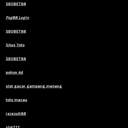
SBOBET88
Psg88 Login
SBOBET88
Situs Toto
SBOBET88
pohon 4d
slot gacor gampang menang
toto macau
rajajudi88
slot777