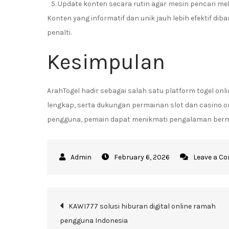
Update konten secara rutin agar mesin pencari melih
Konten yang informatif dan unik jauh lebih efektif d
penalti.
Kesimpulan
ArahTogel hadir sebagai salah satu platform togel o
lengkap, serta dukungan permainan slot dan casino o
pengguna, pemain dapat menikmati pengalaman bermai
February 6, 2026
Leave a C
Post
KAWI777 solusi hiburan digital online ramah
pengguna Indonesia