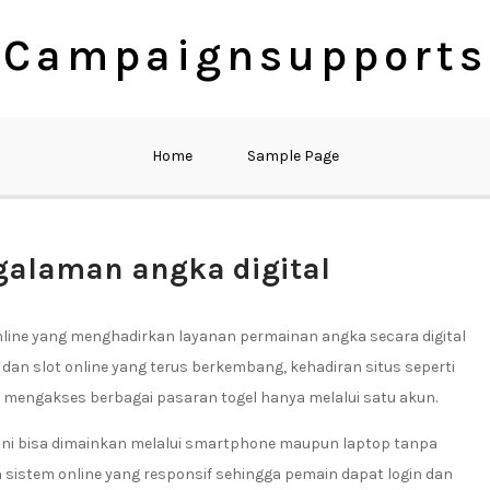
Campaignsupports
Home
Sample Page
galaman angka digital
online yang menghadirkan layanan permainan angka secara digital
dan slot online yang terus berkembang, kehadiran situs seperti
mengakses berbagai pasaran togel hanya melalui satu akun.
ni bisa dimainkan melalui smartphone maupun laptop tanpa
 sistem online yang responsif sehingga pemain dapat login dan