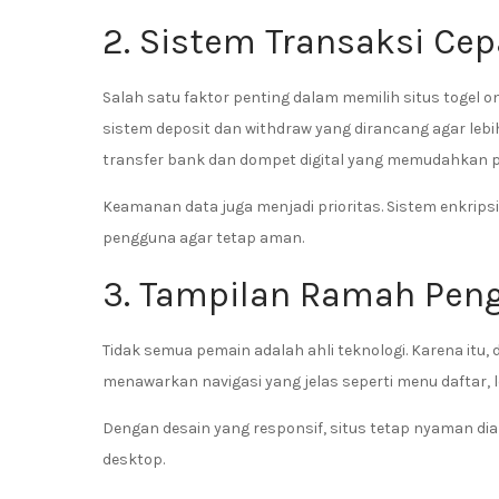
2. Sistem Transaksi Ce
Salah satu faktor penting dalam memilih situs togel 
sistem deposit dan withdraw yang dirancang agar l
transfer bank dan dompet digital yang memudahkan p
Keamanan data juga menjadi prioritas. Sistem enkrip
pengguna agar tetap aman.
3. Tampilan Ramah Pen
Tidak semua pemain adalah ahli teknologi. Karena itu, 
menawarkan navigasi yang jelas seperti menu daftar, l
Dengan desain yang responsif, situs tetap nyaman di
desktop.