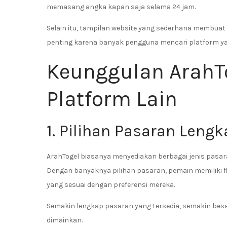
memasang angka kapan saja selama 24 jam.
Selain itu, tampilan website yang sederhana membuat
penting karena banyak pengguna mencari platform y
Keunggulan ArahT
Platform Lain
1. Pilihan Pasaran Leng
ArahTogel biasanya menyediakan berbagai jenis pasara
Dengan banyaknya pilihan pasaran, pemain memiliki fl
yang sesuai dengan preferensi mereka.
Semakin lengkap pasaran yang tersedia, semakin bes
dimainkan.