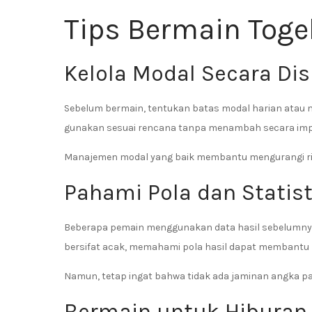
Tips Bermain Toge
Kelola Modal Secara Dis
Sebelum bermain, tentukan batas modal harian atau m
gunakan sesuai rencana tanpa menambah secara impu
Manajemen modal yang baik membantu mengurangi ris
Pahami Pola dan Statist
Beberapa pemain menggunakan data hasil sebelumnya
bersifat acak, memahami pola hasil dapat membantu m
Namun, tetap ingat bahwa tidak ada jaminan angka pa
Bermain untuk Hiburan