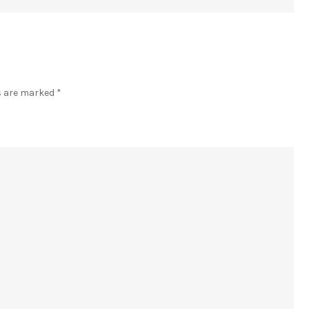
digital
ds are marked
*