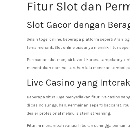
Fitur Slot dan Pe
Slot Gacor dengan Ber
Selain togel online, beberapa platform seperti ArahT
tema menarik. Slot online biasanya memiliki fitur sepert
Permainan slot menjadi favorit karena tampilannya in
menentukan nominal taruhan lalu menekan tombol pu
Live Casino yang Interak
Beberapa situs juga menyediakan fitur live casino 
di casino sungguhan. Permainan seperti baccarat, ro
dealer profesional melalui sistem streaming.
Fitur ini menambah variasi hiburan sehingga pemain ti