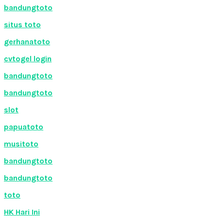
bandungtoto
situs toto
gerhanatoto
cvtogel login
bandungtoto
bandungtoto
slot
papuatoto
musitoto
bandungtoto
bandungtoto
toto
HK Hari Ini