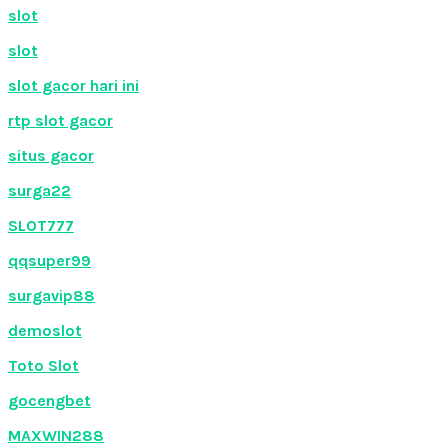
slot
slot
slot gacor hari ini
rtp slot gacor
situs gacor
surga22
SLOT777
qqsuper99
surgavip88
demoslot
Toto Slot
gocengbet
MAXWIN288