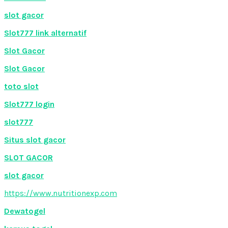
slot gacor
Slot777 link alternatif
Slot Gacor
Slot Gacor
toto slot
Slot777 login
slot777
Situs slot gacor
SLOT GACOR
slot gacor
https://www.nutritionexp.com
Dewatogel