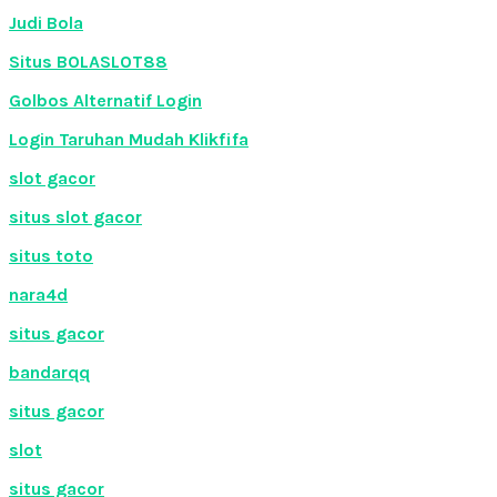
Judi Bola
Situs BOLASLOT88
Golbos Alternatif Login
Login Taruhan Mudah Klikfifa
slot gacor
situs slot gacor
situs toto
nara4d
situs gacor
bandarqq
situs gacor
slot
situs gacor