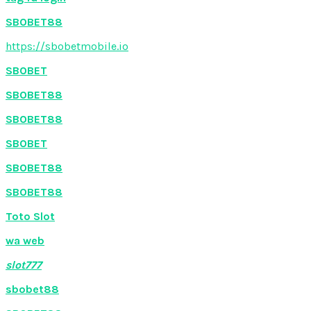
SBOBET88
https://sbobetmobile.io
SBOBET
SBOBET88
SBOBET88
SBOBET
SBOBET88
SBOBET88
Toto Slot
wa web
slot777
sbobet88