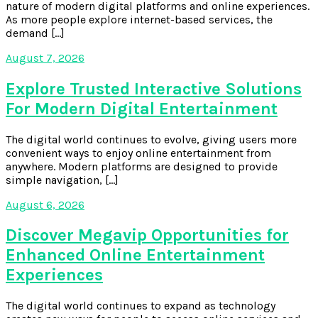
nature of modern digital platforms and online experiences.
As more people explore internet-based services, the
demand […]
August 7, 2026
Explore Trusted Interactive Solutions
For Modern Digital Entertainment
The digital world continues to evolve, giving users more
convenient ways to enjoy online entertainment from
anywhere. Modern platforms are designed to provide
simple navigation, […]
August 6, 2026
Discover Megavip Opportunities for
Enhanced Online Entertainment
Experiences
The digital world continues to expand as technology