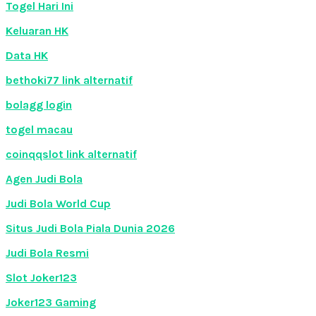
Togel Hari Ini
Keluaran HK
Data HK
bethoki77 link alternatif
bolagg login
togel macau
coinqqslot link alternatif
Agen Judi Bola
Judi Bola World Cup
Situs Judi Bola Piala Dunia 2026
Judi Bola Resmi
Slot Joker123
Joker123 Gaming