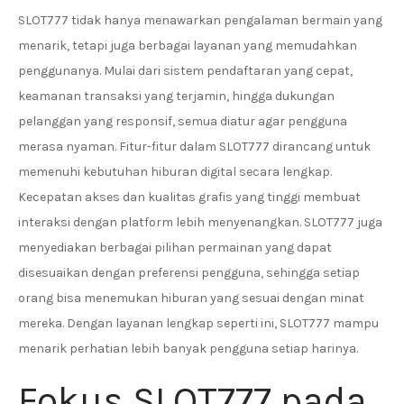
SLOT777 tidak hanya menawarkan pengalaman bermain yang
menarik, tetapi juga berbagai layanan yang memudahkan
penggunanya. Mulai dari sistem pendaftaran yang cepat,
keamanan transaksi yang terjamin, hingga dukungan
pelanggan yang responsif, semua diatur agar pengguna
merasa nyaman. Fitur-fitur dalam SLOT777 dirancang untuk
memenuhi kebutuhan hiburan digital secara lengkap.
Kecepatan akses dan kualitas grafis yang tinggi membuat
interaksi dengan platform lebih menyenangkan. SLOT777 juga
menyediakan berbagai pilihan permainan yang dapat
disesuaikan dengan preferensi pengguna, sehingga setiap
orang bisa menemukan hiburan yang sesuai dengan minat
mereka. Dengan layanan lengkap seperti ini, SLOT777 mampu
menarik perhatian lebih banyak pengguna setiap harinya.
Fokus SLOT777 pada