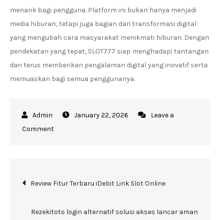
menarik bagi pengguna. Platform ini bukan hanya menjadi
media hiburan, tetapi juga bagian dari transformasi digital
yang mengubah cara masyarakat menikmati hiburan. Dengan
pendekatan yang tepat, SLOT777 siap menghadapi tantangan
dan terus memberikan pengalaman digital yang inovatif serta
memuaskan bagi semua penggunanya.
January 22, 2026
Leave a
on
Comment
Slot
Online
Terbaik
Post
Review Fitur Terbaru iDebit Link Slot Online
Dengan
Peluang
navigation
Menang
Rezekitoto login alternatif solusi akses lancar aman