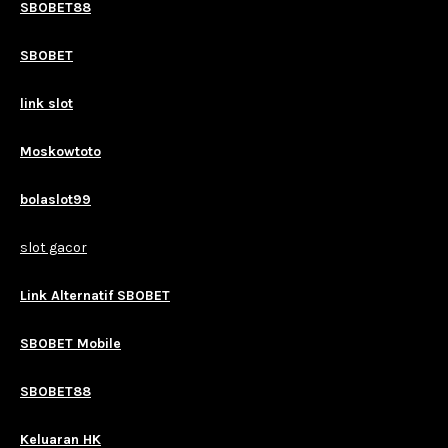
SBOBET88
SBOBET
link slot
Moskowtoto
bolaslot99
slot gacor
Link Alternatif SBOBET
SBOBET Mobile
SBOBET88
Keluaran HK