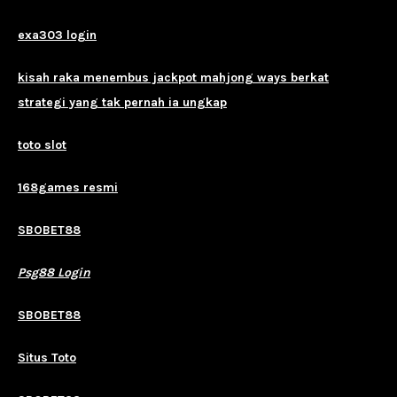
exa303 login
kisah raka menembus jackpot mahjong ways berkat
strategi yang tak pernah ia ungkap
toto slot
168games resmi
SBOBET88
Psg88 Login
SBOBET88
Situs Toto