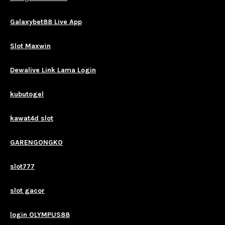
Galaxybet88 Live App
Slot Maxwin
Dewalive Link Lama Login
kubutogel
kawat4d slot
GARENGONGKO
slot777
slot gacor
login OLYMPUS88