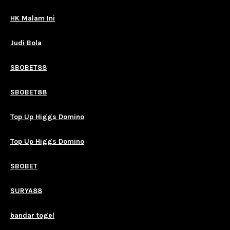
HK Malam Ini
Judi Bola
SBOBET88
SBOBET88
Top Up Higgs Domino
Top Up Higgs Domino
SBOBET
SURYA88
bandar togel