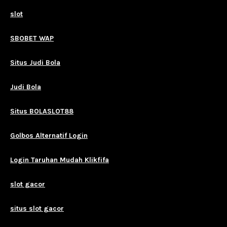
slot
SBOBET WAP
Situs Judi Bola
Judi Bola
Situs BOLASLOT88
Golbos Alternatif Login
Login Taruhan Mudah Klikfifa
slot gacor
situs slot gacor