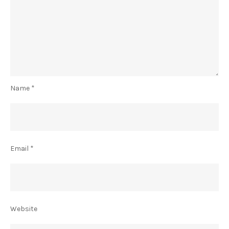
Name
*
Email
*
Website