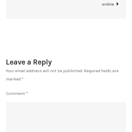
Tinggi
online
SLOT777
Leave a Reply
Your email address will not be published.
Required fields are
marked
*
Comment
*