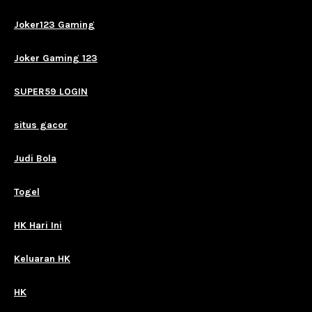
Joker123 Gaming
Joker Gaming 123
SUPER59 LOGIN
situs gacor
Judi Bola
Togel
HK Hari Ini
Keluaran HK
HK