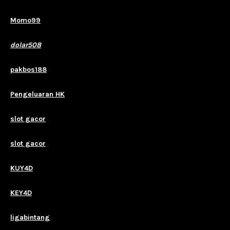
Momo99
dolar508
pakbos188
Pengeluaran HK
slot gacor
slot gacor
KUY4D
KEY4D
ligabintang