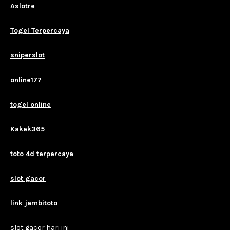
Aslotre
Togel Terpercaya
sniperslot
online177
togel online
Kakek365
toto 4d terpercaya
slot gacor
link jambitoto
slot gacor hari ini