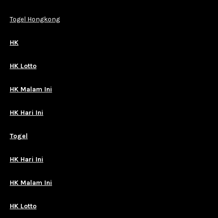
Togel Hongkong
HK
HK Lotto
HK Malam Ini
HK Hari Ini
Togel
HK Hari Ini
HK Malam Ini
HK Lotto