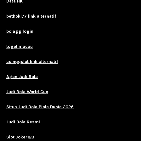
Data HK
bethoki77 link alternatif
bolagg login
togel macau
coinqqslot link alternatif
Agen Judi Bola
Judi Bola World Cup
Situs Judi Bola Piala Dunia 2026
Judi Bola Resmi
Slot Joker123