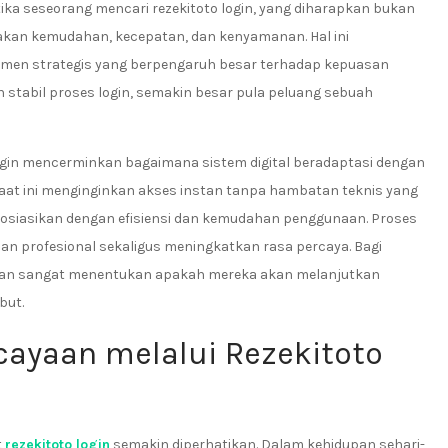
ka seseorang mencari rezekitoto login, yang diharapkan bukan
akan kemudahan, kecepatan, dan kenyamanan. Hal ini
lemen strategis yang berpengaruh besar terhadap kepuasan
stabil proses login, semakin besar pula peluang sebuah
ogin mencerminkan bagaimana sistem digital beradaptasi dengan
at ini menginginkan akses instan tanpa hambatan teknis yang
diasosiasikan dengan efisiensi dan kemudahan penggunaan. Proses
n profesional sekaligus meningkatkan rasa percaya. Bagi
kan sangat menentukan apakah mereka akan melanjutkan
but.
ayaan melalui Rezekitoto
t
rezekitoto login
semakin diperhatikan. Dalam kehidupan sehari-