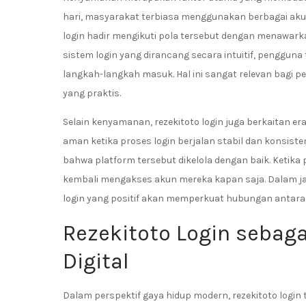
hari, masyarakat terbiasa menggunakan berbagai akun d
login hadir mengikuti pola tersebut dengan menawark
sistem login yang dirancang secara intuitif, pengg
langkah-langkah masuk. Hal ini sangat relevan bag
yang praktis.
Selain kenyamanan, rezekitoto login juga berkaitan 
aman ketika proses login berjalan stabil dan konsisten
bahwa platform tersebut dikelola dengan baik. Ketik
kembali mengakses akun mereka kapan saja. Dalam j
login yang positif akan memperkuat hubungan antara p
Rezekitoto Login sebaga
Digital
Dalam perspektif gaya hidup modern, rezekitoto login t