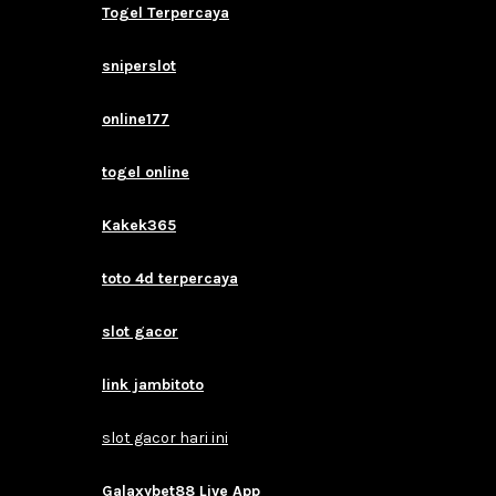
Togel Terpercaya
sniperslot
online177
togel online
Kakek365
toto 4d terpercaya
slot gacor
link jambitoto
slot gacor hari ini
Galaxybet88 Live App