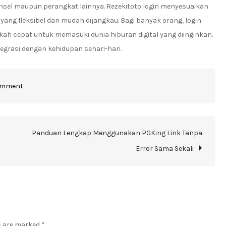
 ponsel maupun perangkat lainnya. Rezekitoto login menyesuaikan
yang fleksibel dan mudah dijangkau. Bagi banyak orang, login
kah cepat untuk memasuki dunia hiburan digital yang diinginkan.
egrasi dengan kehidupan sehari-hari.
on
omment
Rezekitoto
login
alternatif
Panduan Lengkap Menggunakan PGKing Link Tanpa
solusi
Error Sama Sekali
akses
lancar
aman
online
ds are marked
*