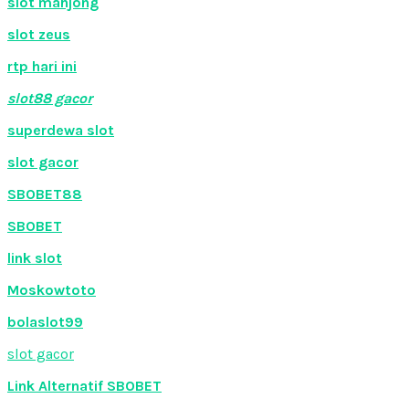
slot mahjong
slot zeus
rtp hari ini
slot88 gacor
superdewa slot
slot gacor
SBOBET88
SBOBET
link slot
Moskowtoto
bolaslot99
slot gacor
Link Alternatif SBOBET