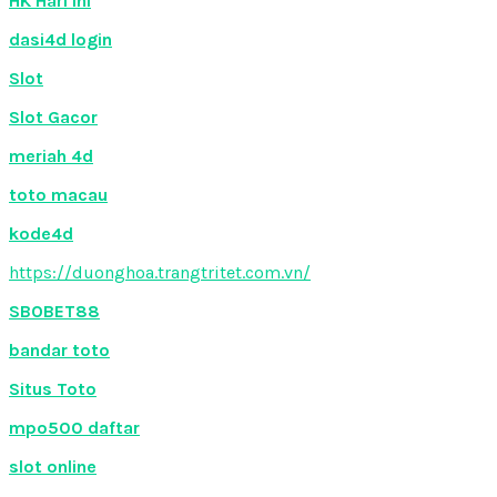
HK Hari Ini
dasi4d login
Slot
Slot Gacor
meriah 4d
toto macau
kode4d
https://duonghoa.trangtritet.com.vn/
SBOBET88
bandar toto
Situs Toto
mpo500 daftar
slot online