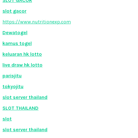
SLOT GACOR
slot gacor
https://www.nutritionexp.com
Dewatogel
kamus togel
keluaran hk lotto
live draw hk lotto
parisjitu
tokyojitu
slot server thailand
SLOT THAILAND
slot
slot server thailand