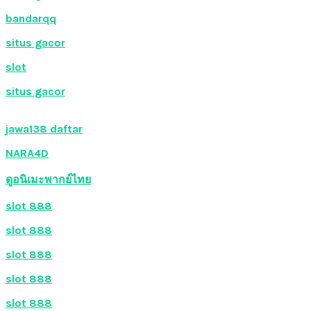
bandarqq
situs gacor
slot
situs gacor
jawa138 daftar
NARA4D
ดูอนิเมะพากย์ไทย
slot 888
slot 888
slot 888
slot 888
slot 888