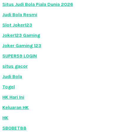
Situs Judi Bola Piala Dunia 2026
Judi Bola Resmi
Slot Joker123
Joker123 Gaming
Joker Gaming 123
SUPER59 LOGIN
situs gacor
Judi Bola
Togel
HK Hari Ini
Keluaran HK
HK
SBOBET88