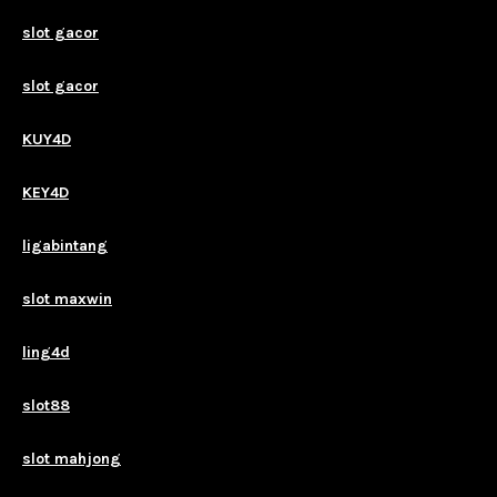
slot gacor
slot gacor
KUY4D
KEY4D
ligabintang
slot maxwin
ling4d
slot88
slot mahjong