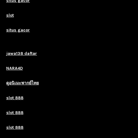
situs gacor
slot
situs gacor
jawa138 daftar
NARA4D
ดูอนิเมะพากย์ไทย
slot 888
slot 888
slot 888