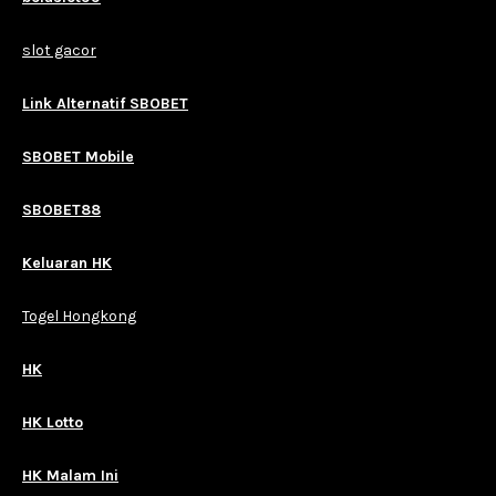
slot gacor
Link Alternatif SBOBET
SBOBET Mobile
SBOBET88
Keluaran HK
Togel Hongkong
HK
HK Lotto
HK Malam Ini