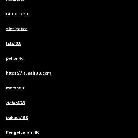
SBOBET88
slot gacor
toto123
pohon4d
https://1tunai138.com
Momo99
dolar508
pakbos188
Pengeluaran HK