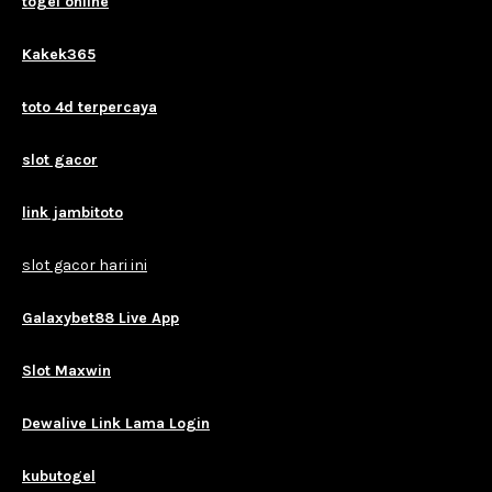
togel online
Kakek365
toto 4d terpercaya
slot gacor
link jambitoto
slot gacor hari ini
Galaxybet88 Live App
Slot Maxwin
Dewalive Link Lama Login
kubutogel