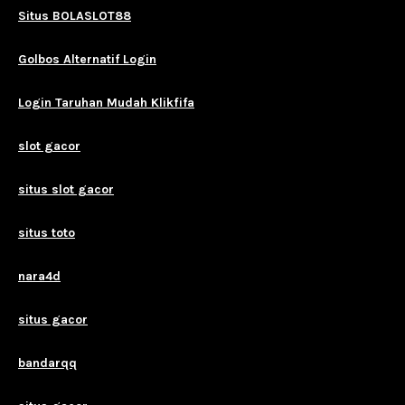
Situs BOLASLOT88
Golbos Alternatif Login
Login Taruhan Mudah Klikfifa
slot gacor
situs slot gacor
situs toto
nara4d
situs gacor
bandarqq