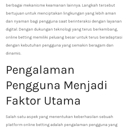
berbagai mekanisme keamanan lainnya. Langkah tersebut
bertujuan untuk menciptakan lingkungan yang lebih aman
dan nyaman bagi pengguna saat berinteraksi dengan layanan
digital. Dengan dukungan teknologi yang terus berkembang,
online betting memiliki peluang besar untuk terus beradaptasi
dengan kebutuhan pengguna yang semakin beragam dan
dinamis.
Pengalaman
Pengguna Menjadi
Faktor Utama
Salah satu aspek yang menentukan keberhasilan sebuah
platform online betting adalah pengalaman pengguna yang