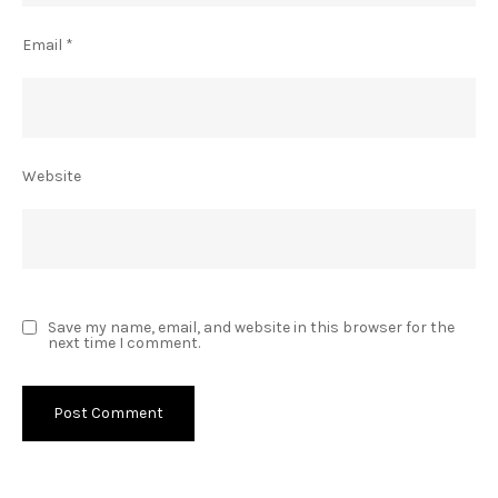
Email
*
Website
Save my name, email, and website in this browser for the
next time I comment.