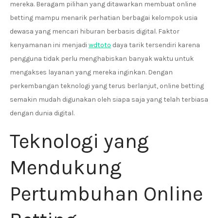
mereka. Beragam pilihan yang ditawarkan membuat online
betting mampu menarik perhatian berbagai kelompok usia
dewasa yang mencari hiburan berbasis digital. Faktor
kenyamanan ini menjadi
wdtoto
daya tarik tersendiri karena
pengguna tidak perlu menghabiskan banyak waktu untuk
mengakses layanan yang mereka inginkan. Dengan
perkembangan teknologi yang terus berlanjut, online betting
semakin mudah digunakan oleh siapa saja yang telah terbiasa
dengan dunia digital.
Teknologi yang
Mendukung
Pertumbuhan Online