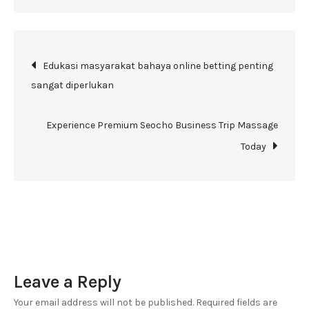
Cara
Memahami
Dasar
Post
Online
Edukasi masyarakat bahaya online betting penting
Betting
sangat diperlukan
navigation
Secara
Mudah
Experience Premium Seocho Business Trip Massage
Cepat
Today
Leave a Reply
Your email address will not be published.
Required fields are