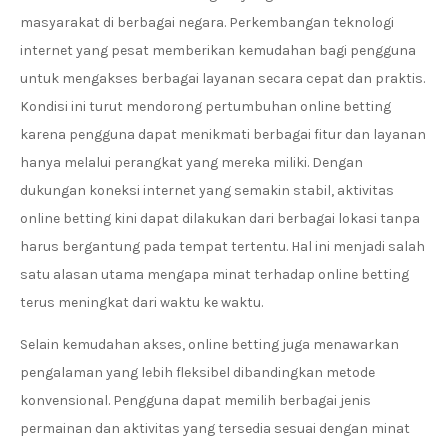
masyarakat di berbagai negara. Perkembangan teknologi
internet yang pesat memberikan kemudahan bagi pengguna
untuk mengakses berbagai layanan secara cepat dan praktis.
Kondisi ini turut mendorong pertumbuhan online betting
karena pengguna dapat menikmati berbagai fitur dan layanan
hanya melalui perangkat yang mereka miliki. Dengan
dukungan koneksi internet yang semakin stabil, aktivitas
online betting kini dapat dilakukan dari berbagai lokasi tanpa
harus bergantung pada tempat tertentu. Hal ini menjadi salah
satu alasan utama mengapa minat terhadap online betting
terus meningkat dari waktu ke waktu.
Selain kemudahan akses, online betting juga menawarkan
pengalaman yang lebih fleksibel dibandingkan metode
konvensional. Pengguna dapat memilih berbagai jenis
permainan dan aktivitas yang tersedia sesuai dengan minat