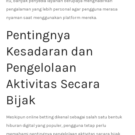
itu, banyak penyedia layanan berupaya menghadirkan
pengalaman yang lebih personal agar pengguna merasa
nyaman saat menggunakan platform mereka.
Pentingnya
Kesadaran dan
Pengelolaan
Aktivitas Secara
Bijak
Meskipun online betting dikenal sebagai salah satu bentuk
hiburan digital yang populer, pengguna tetap perlu
memahami pentingnya pengelolaan aktivitas secara bijak.