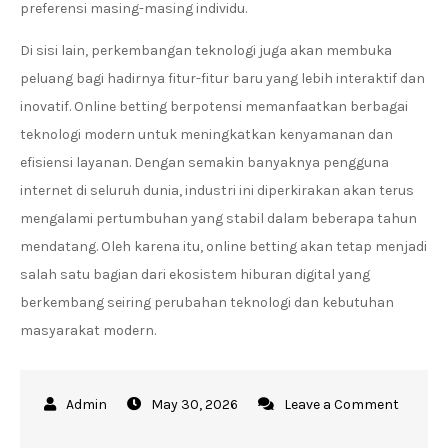
preferensi masing-masing individu.
Di sisi lain, perkembangan teknologi juga akan membuka
peluang bagi hadirnya fitur-fitur baru yang lebih interaktif dan
inovatif. Online betting berpotensi memanfaatkan berbagai
teknologi modern untuk meningkatkan kenyamanan dan
efisiensi layanan. Dengan semakin banyaknya pengguna
internet di seluruh dunia, industri ini diperkirakan akan terus
mengalami pertumbuhan yang stabil dalam beberapa tahun
mendatang. Oleh karena itu, online betting akan tetap menjadi
salah satu bagian dari ekosistem hiburan digital yang
berkembang seiring perubahan teknologi dan kebutuhan
masyarakat modern.
May 30, 2026
Leave a Comment
on