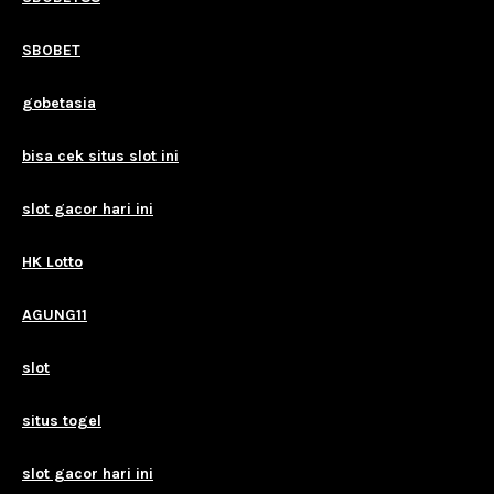
SBOBET
gobetasia
bisa cek situs slot ini
slot gacor hari ini
HK Lotto
AGUNG11
slot
situs togel
slot gacor hari ini