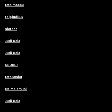
toto macau
rajajudi88
slot777
Judi Bola
Judi Bola
SBOBET
toto88slot
HK Malam Ini
Judi Bola