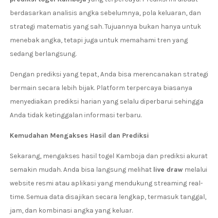
berdasarkan analisis angka sebelumnya, pola keluaran, dan
strategi matematis yang sah. Tujuannya bukan hanya untuk
menebak angka, tetapi juga untuk memahami tren yang
sedang berlangsung.
Dengan prediksi yang tepat, Anda bisa merencanakan strategi
bermain secara lebih bijak. Platform terpercaya biasanya
menyediakan prediksi harian yang selalu diperbarui sehingga
Anda tidak ketinggalan informasi terbaru.
Kemudahan Mengakses Hasil dan Prediksi
Sekarang, mengakses hasil togel Kamboja dan prediksi akurat
semakin mudah. Anda bisa langsung melihat
live draw
melalui
website resmi atau aplikasi yang mendukung streaming real-
time. Semua data disajikan secara lengkap, termasuk tanggal,
jam, dan kombinasi angka yang keluar.