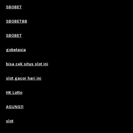
SBOBET
SBOBET88
SBOBET
gobetasia
bisa cek situs slot ini
slot gacor hari ini
HK Lotto
AGUNG11
slot