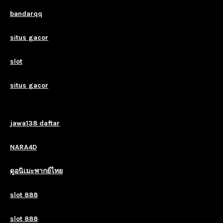
bandarqq
situs gacor
slot
situs gacor
jawa138 daftar
NARA4D
ดูอนิเมะพากย์ไทย
slot 888
slot 888