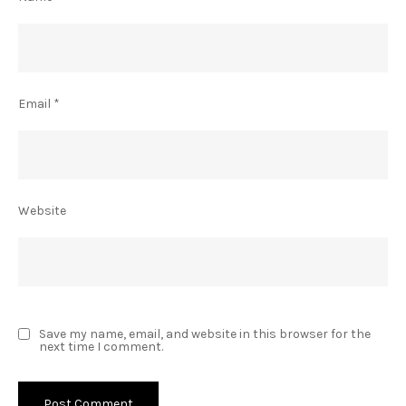
Email
*
Website
Save my name, email, and website in this browser for the
next time I comment.