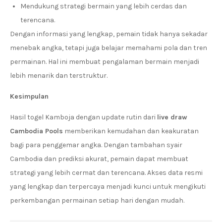
Mendukung strategi bermain yang lebih cerdas dan
terencana.
Dengan informasi yang lengkap, pemain tidak hanya sekadar
menebak angka, tetapi juga belajar memahami pola dan tren
permainan. Hal ini membuat pengalaman bermain menjadi
lebih menarik dan terstruktur.
Kesimpulan
Hasil togel Kamboja dengan update rutin dari
live draw
Cambodia Pools
memberikan kemudahan dan keakuratan
bagi para penggemar angka. Dengan tambahan syair
Cambodia dan prediksi akurat, pemain dapat membuat
strategi yang lebih cermat dan terencana. Akses data resmi
yang lengkap dan terpercaya menjadi kunci untuk mengikuti
perkembangan permainan setiap hari dengan mudah.