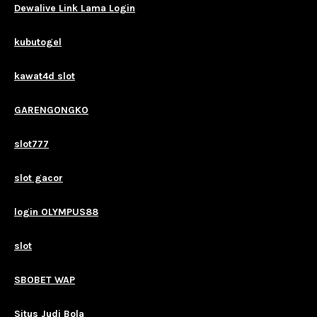
Dewalive Link Lama Login
kubutogel
kawat4d slot
GARENGONGKO
slot777
slot gacor
login OLYMPUS88
slot
SBOBET WAP
Situs Judi Bola