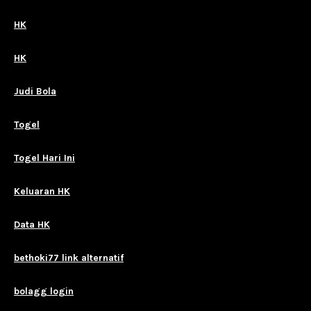
HK
HK
Judi Bola
Togel
Togel Hari Ini
Keluaran HK
Data HK
bethoki77 link alternatif
bolagg login