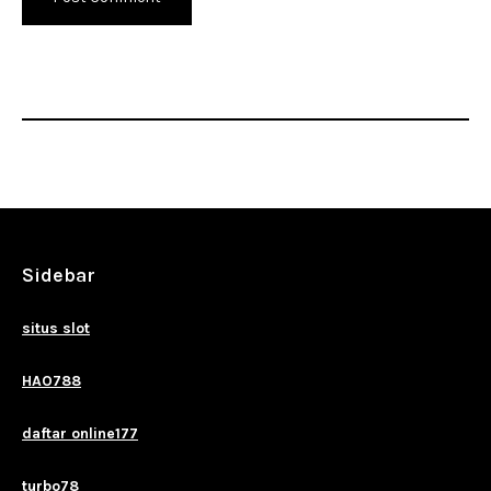
Sidebar
situs slot
HAO788
daftar online177
turbo78