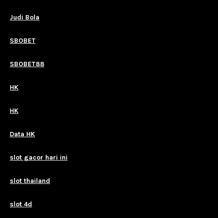
Judi Bola
SBOBET
SBOBET88
HK
HK
Data HK
slot gacor hari ini
slot thailand
slot 4d