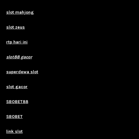
slot mahjong
slot zeus
rtp hari ini
slot88 gacor
superdewa slot
slot gacor
SBOBET88
SBOBET
link slot