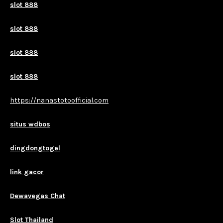
slot 888
slot 888
slot 888
slot 888
https://nanastotoofficial.com
situs wdbos
dingdongtogel
link gacor
Dewavegas Chat
Slot Thailand