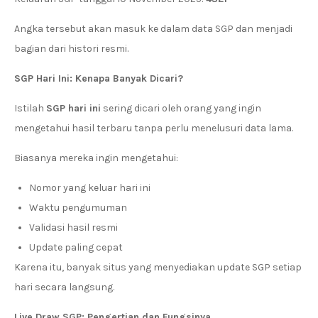
Angka tersebut akan masuk ke dalam data SGP dan menjadi
bagian dari histori resmi.
SGP Hari Ini: Kenapa Banyak Dicari?
Istilah
SGP hari ini
sering dicari oleh orang yang ingin
mengetahui hasil terbaru tanpa perlu menelusuri data lama.
Biasanya mereka ingin mengetahui:
Nomor yang keluar hari ini
Waktu pengumuman
Validasi hasil resmi
Update paling cepat
Karena itu, banyak situs yang menyediakan update SGP setiap
hari secara langsung.
Live Draw SGP: Pengertian dan Fungsinya