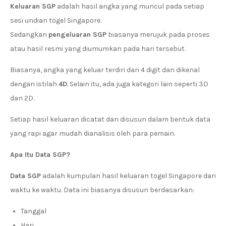
Keluaran SGP
adalah hasil angka yang muncul pada setiap
sesi undian togel Singapore.
Sedangkan
pengeluaran SGP
biasanya merujuk pada proses
atau hasil resmi yang diumumkan pada hari tersebut.
Biasanya, angka yang keluar terdiri dari 4 digit dan dikenal
dengan istilah
4D
. Selain itu, ada juga kategori lain seperti 3D
dan 2D.
Setiap hasil keluaran dicatat dan disusun dalam bentuk data
yang rapi agar mudah dianalisis oleh para pemain.
Apa Itu Data SGP?
Data SGP
adalah kumpulan hasil keluaran togel Singapore dari
waktu ke waktu. Data ini biasanya disusun berdasarkan:
Tanggal
Hari