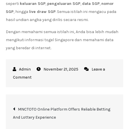
seperti
keluaran SGP
,
pengeluaran SGP
,
data SGP
,
nomor
SGP
, hingga
live draw SGP
. Semua istilah ini mengacu pada
hasil undian angka yang dirilis secara resmi.
Dengan memahami semua istilah ini, Anda bisa lebih mudah
mengikuti informasi togel Singapore dan memahami data
yang beredar di internet.
November 21, 2025
Leave a
on
Comment
Sistem
Pusat
Pengeluaran
Post
MNCTOTO Online Platform Offers Reliable Betting
SGP
And Lottery Experience
dan
navigation
Angka