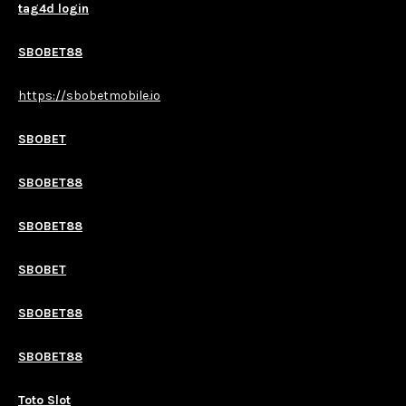
tag4d login
SBOBET88
https://sbobetmobile.io
SBOBET
SBOBET88
SBOBET88
SBOBET
SBOBET88
SBOBET88
Toto Slot