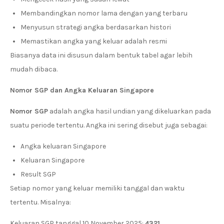
Membandingkan nomor lama dengan yang terbaru
Menyusun strategi angka berdasarkan histori
Memastikan angka yang keluar adalah resmi
Biasanya data ini disusun dalam bentuk tabel agar lebih
mudah dibaca.
Nomor SGP dan Angka Keluaran Singapore
Nomor SGP
adalah angka hasil undian yang dikeluarkan pada
suatu periode tertentu. Angka ini sering disebut juga sebagai:
Angka keluaran Singapore
Keluaran Singapore
Result SGP
Setiap nomor yang keluar memiliki tanggal dan waktu
tertentu. Misalnya:
Keluaran SGP tanggal 10 November 2025:
4321