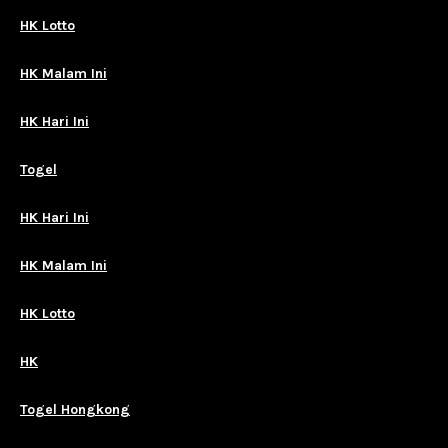
HK Lotto
HK Malam Ini
HK Hari Ini
Togel
HK Hari Ini
HK Malam Ini
HK Lotto
HK
Togel Hongkong