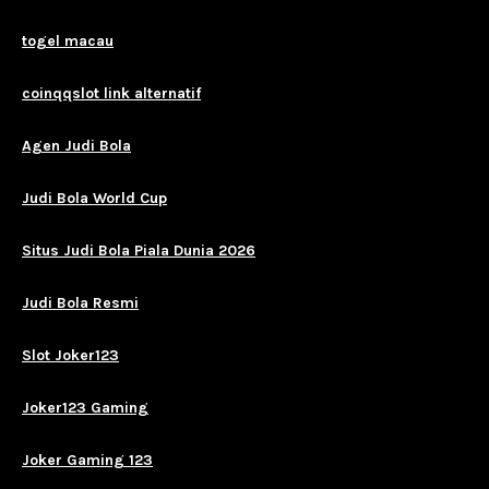
togel macau
coinqqslot link alternatif
Agen Judi Bola
Judi Bola World Cup
Situs Judi Bola Piala Dunia 2026
Judi Bola Resmi
Slot Joker123
Joker123 Gaming
Joker Gaming 123