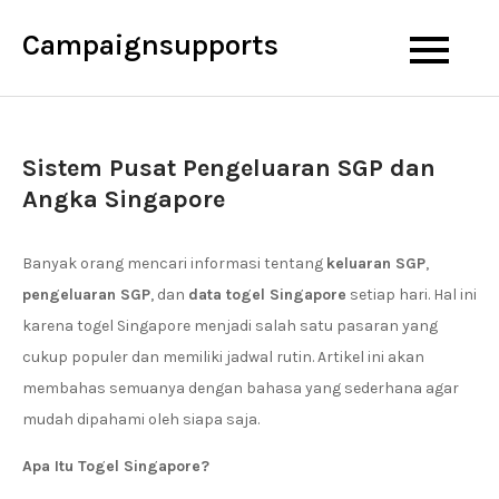
Skip
Campaignsupports
to
content
Sistem Pusat Pengeluaran SGP dan
Angka Singapore
Banyak orang mencari informasi tentang
keluaran SGP
,
pengeluaran SGP
, dan
data togel Singapore
setiap hari. Hal ini
karena togel Singapore menjadi salah satu pasaran yang
cukup populer dan memiliki jadwal rutin. Artikel ini akan
membahas semuanya dengan bahasa yang sederhana agar
mudah dipahami oleh siapa saja.
Apa Itu Togel Singapore?