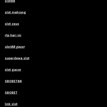
slot88
slot mahjong
slot zeus
rtp hari ini
slot88 gacor
superdewa slot
slot gacor
SBOBET88
SBOBET
link slot