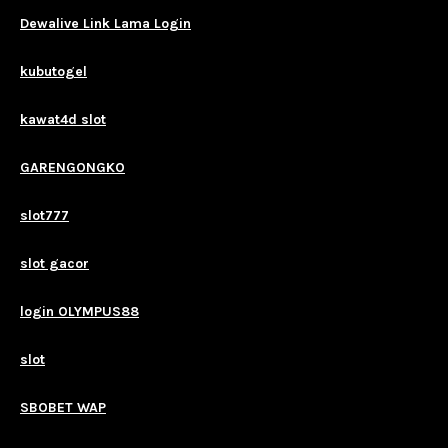
Dewalive Link Lama Login
kubutogel
kawat4d slot
GARENGONGKO
slot777
slot gacor
login OLYMPUS88
slot
SBOBET WAP