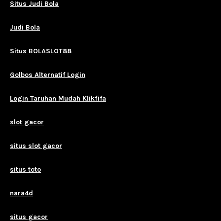
Situs Judi Bola
Judi Bola
Situs BOLASLOT88
Golbos Alternatif Login
Login Taruhan Mudah Klikfifa
slot gacor
situs slot gacor
situs toto
nara4d
situs gacor