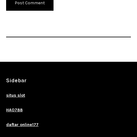
Sidebar
situs slot
HAO788
daftar online177