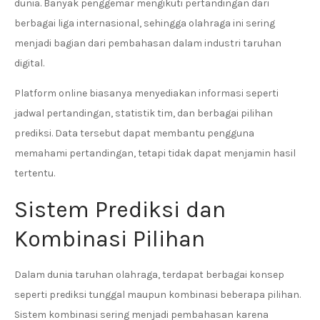
dunia. Banyak penggemar mengikuti pertandingan dari
berbagai liga internasional, sehingga olahraga ini sering
menjadi bagian dari pembahasan dalam industri taruhan
digital.
Platform online biasanya menyediakan informasi seperti
jadwal pertandingan, statistik tim, dan berbagai pilihan
prediksi. Data tersebut dapat membantu pengguna
memahami pertandingan, tetapi tidak dapat menjamin hasil
tertentu.
Sistem Prediksi dan
Kombinasi Pilihan
Dalam dunia taruhan olahraga, terdapat berbagai konsep
seperti prediksi tunggal maupun kombinasi beberapa pilihan.
Sistem kombinasi sering menjadi pembahasan karena