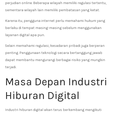
perjudian online. Beberapa wilayah memiliki regulasi tertentu,
sementara wilayah lain memiliki pembatasan yang ketat.
Karena itu, pengguna internet perlu memahami hukum yang
berlaku di tempat masing-masing sebelum menggunakan
layanan digital apa pun.
Selain memahami regulasi, kesadaran pribadi juga berperan
penting. Penggunaan teknologi secara bertanggung jawab
dapat membantu mengurangi berbagai risiko yang mungkin
terjadi.
Masa Depan Industri
Hiburan Digital
Industri hiburan digital akan terus berkembang mengikuti