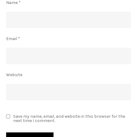
Name
*
Email
*
Website
Save my name, email, and website in this browser for the
next time I comment.