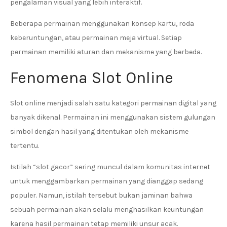
pengalaman visual yang lebih interaktif.
Beberapa permainan menggunakan konsep kartu, roda
keberuntungan, atau permainan meja virtual. Setiap
permainan memiliki aturan dan mekanisme yang berbeda.
Fenomena Slot Online
Slot online menjadi salah satu kategori permainan digital yang
banyak dikenal. Permainan ini menggunakan sistem gulungan
simbol dengan hasil yang ditentukan oleh mekanisme
tertentu.
Istilah “slot gacor” sering muncul dalam komunitas internet
untuk menggambarkan permainan yang dianggap sedang
populer. Namun, istilah tersebut bukan jaminan bahwa
sebuah permainan akan selalu menghasilkan keuntungan
karena hasil permainan tetap memiliki unsur acak.