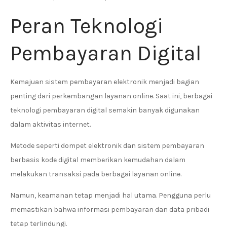
Peran Teknologi
Pembayaran Digital
Kemajuan sistem pembayaran elektronik menjadi bagian
penting dari perkembangan layanan online. Saat ini, berbagai
teknologi pembayaran digital semakin banyak digunakan
dalam aktivitas internet.
Metode seperti dompet elektronik dan sistem pembayaran
berbasis kode digital memberikan kemudahan dalam
melakukan transaksi pada berbagai layanan online.
Namun, keamanan tetap menjadi hal utama. Pengguna perlu
memastikan bahwa informasi pembayaran dan data pribadi
tetap terlindungi.