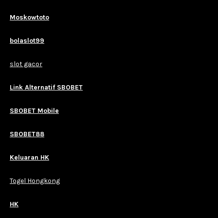
Moskowtoto
bolaslot99
slot gacor
Link Alternatif SBOBET
SBOBET Mobile
SBOBET88
Keluaran HK
Togel Hongkong
HK