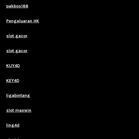
pakbos188
Pengeluaran HK
slot gacor
slot gacor
KUY4D
KEY4D
ligabintang
slot maxwin
ling4d