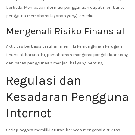
berbeda. Membaca informasi penggunaan dapat membantu
pengguna memahami layanan yang tersedia.
Mengenali Risiko Finansial
Aktivitas berbasis taruhan memiliki kemungkinan kerugian
finansial. Karena itu, pemahaman mengenai pengelolaan uang
dan batas penggunaan menjadi hal yang penting.
Regulasi dan
Kesadaran Pengguna
Internet
Setiap negara memiliki aturan berbeda mengenai aktivitas