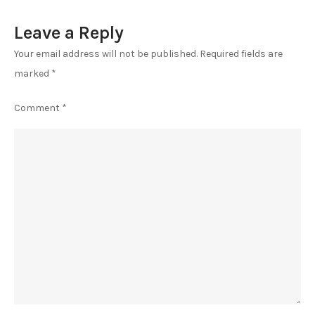
Leave a Reply
Your email address will not be published.
Required fields are
marked
*
Comment
*