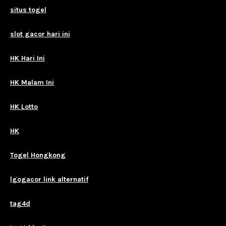
situs togel
slot gacor hari ini
HK Hari Ini
HK Malam Ini
HK Lotto
HK
Togel Hongkong
lgogacor link alternatif
tag4d