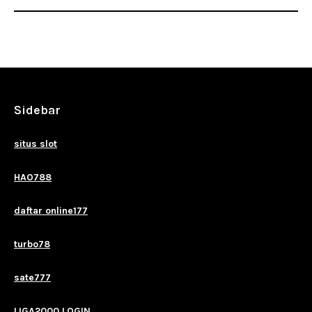
Sidebar
situs slot
HAO788
daftar online177
turbo78
sate777
LIGA2000 LOGIN