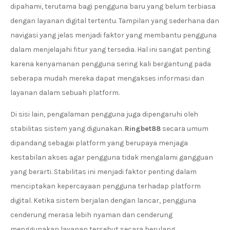
dipahami, terutama bagi pengguna baru yang belum terbiasa
dengan layanan digital tertentu. Tampilan yang sederhana dan
navigasi yang jelas menjadi faktor yang membantu pengguna
dalam menjelajahi fitur yang tersedia. Hal ini sangat penting
karena kenyamanan pengguna sering kali bergantung pada
seberapa mudah mereka dapat mengakses informasi dan
layanan dalam sebuah platform.
Di sisi lain, pengalaman pengguna juga dipengaruhi oleh
stabilitas sistem yang digunakan.
Ringbet88
secara umum
dipandang sebagai platform yang berupaya menjaga
kestabilan akses agar pengguna tidak mengalami gangguan
yang berarti. Stabilitas ini menjadi faktor penting dalam
menciptakan kepercayaan pengguna terhadap platform
digital. Ketika sistem berjalan dengan lancar, pengguna
cenderung merasa lebih nyaman dan cenderung
menggunakan layanan tersebut secara berulang.