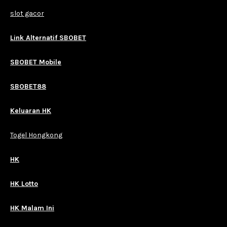
slot gacor
Link Alternatif SBOBET
SBOBET Mobile
SBOBET88
Keluaran HK
Togel Hongkong
HK
HK Lotto
HK Malam Ini