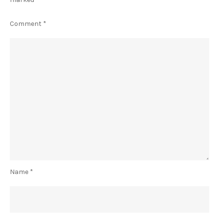
Comment
*
Name
*