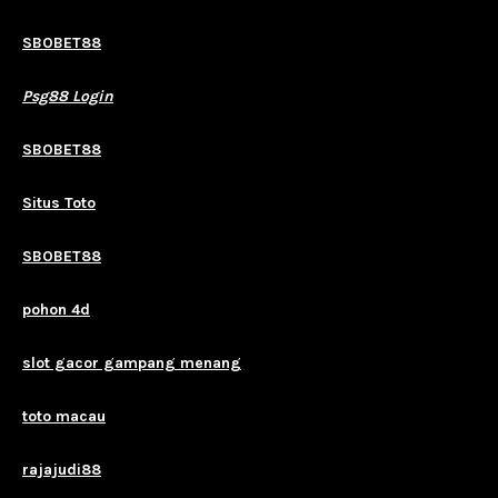
SBOBET88
Psg88 Login
SBOBET88
Situs Toto
SBOBET88
pohon 4d
slot gacor gampang menang
toto macau
rajajudi88