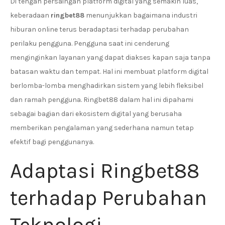
Di tengah persaingan platform digital yang semakin luas,
keberadaan
ringbet88
menunjukkan bagaimana industri
hiburan online terus beradaptasi terhadap perubahan
perilaku pengguna. Pengguna saat ini cenderung
menginginkan layanan yang dapat diakses kapan saja tanpa
batasan waktu dan tempat. Hal ini membuat platform digital
berlomba-lomba menghadirkan sistem yang lebih fleksibel
dan ramah pengguna. Ringbet88 dalam hal ini dipahami
sebagai bagian dari ekosistem digital yang berusaha
memberikan pengalaman yang sederhana namun tetap
efektif bagi penggunanya.
Adaptasi Ringbet88
terhadap Perubahan