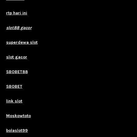
rtp hari ini
slot88 gacor
superdewa slot
slot gacor
SBOBET88
SBOBET
link slot
Moskowtoto
bolaslot99