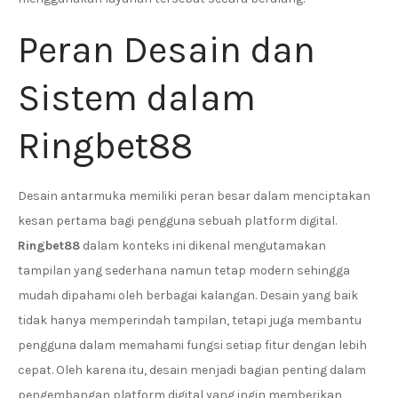
Peran Desain dan
Sistem dalam
Ringbet88
Desain antarmuka memiliki peran besar dalam menciptakan
kesan pertama bagi pengguna sebuah platform digital.
Ringbet88
dalam konteks ini dikenal mengutamakan
tampilan yang sederhana namun tetap modern sehingga
mudah dipahami oleh berbagai kalangan. Desain yang baik
tidak hanya memperindah tampilan, tetapi juga membantu
pengguna dalam memahami fungsi setiap fitur dengan lebih
cepat. Oleh karena itu, desain menjadi bagian penting dalam
pengembangan platform digital yang ingin memberikan