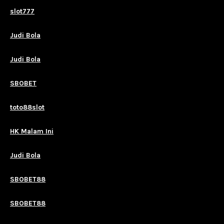
slot777
Judi Bola
Judi Bola
SBOBET
toto88slot
HK Malam Ini
Judi Bola
SBOBET88
SBOBET88