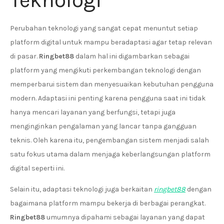
Teknologi
Perubahan teknologi yang sangat cepat menuntut setiap
platform digital untuk mampu beradaptasi agar tetap relevan
di pasar.
Ringbet88
dalam hal ini digambarkan sebagai
platform yang mengikuti perkembangan teknologi dengan
memperbarui sistem dan menyesuaikan kebutuhan pengguna
modern. Adaptasi ini penting karena pengguna saat ini tidak
hanya mencari layanan yang berfungsi, tetapi juga
menginginkan pengalaman yang lancar tanpa gangguan
teknis. Oleh karena itu, pengembangan sistem menjadi salah
satu fokus utama dalam menjaga keberlangsungan platform
digital seperti ini.
Selain itu, adaptasi teknologi juga berkaitan
ringbet88
dengan
bagaimana platform mampu bekerja di berbagai perangkat.
Ringbet88
umumnya dipahami sebagai layanan yang dapat