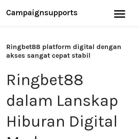
Skip
Campaignsupports
to
content
Ringbet88 platform digital dengan
akses sangat cepat stabil
Ringbet88
dalam Lanskap
Hiburan Digital