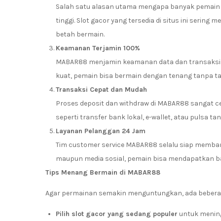
Salah satu alasan utama mengapa banyak pemain
tinggi. Slot gacor yang tersedia di situs ini sering
betah bermain.
Keamanan Terjamin 100%
MABAR88 menjamin keamanan data dan transaksi s
kuat, pemain bisa bermain dengan tenang tanpa ta
Transaksi Cepat dan Mudah
Proses deposit dan withdraw di MABAR88 sangat 
seperti transfer bank lokal, e-wallet, atau pulsa 
Layanan Pelanggan 24 Jam
Tim customer service MABAR88 selalu siap membant
maupun media sosial, pemain bisa mendapatkan b
Tips Menang Bermain di MABAR88
Agar permainan semakin menguntungkan, ada beberapa
Pilih slot gacor yang sedang populer
untuk mening