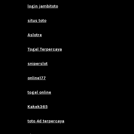
login jambitoto
situs toto
Aslotre
Togel Terpercaya
sniperslot
online177
togel online
Kakek365
toto 4d terpercaya