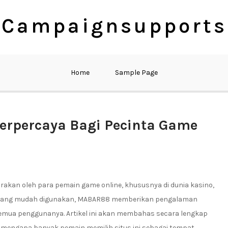
Campaignsupports
Home
Sample Page
Terpercaya Bagi Pecinta Game
rakan oleh para pemain game online, khususnya di dunia kasino,
an yang mudah digunakan, MABAR88 memberikan pengalaman
emua penggunanya. Artikel ini akan membahas secara lengkap
 mengapa banyak pemain memilih situs ini sebagai tempat