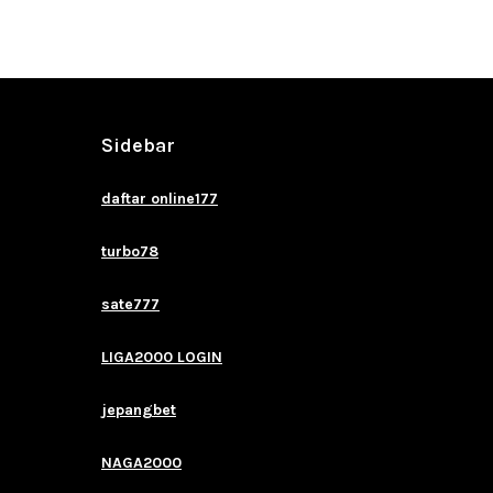
Sidebar
daftar online177
turbo78
sate777
LIGA2000 LOGIN
jepangbet
NAGA2000