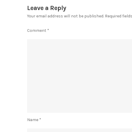
Leave a Reply
Your email address will not be published.
Required fiel
Comment
*
Name
*