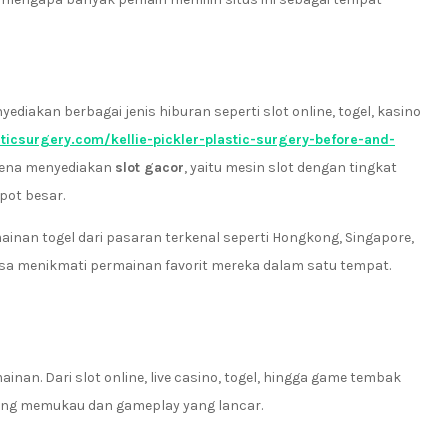
iakan berbagai jenis hiburan seperti slot online, togel, kasino
ticsurgery.com/kellie-pickler-plastic-surgery-before-and-
arena menyediakan
slot gacor
, yaitu mesin slot dengan tingkat
ot besar.
inan togel dari pasaran terkenal seperti Hongkong, Singapore,
bisa menikmati permainan favorit mereka dalam satu tempat.
an. Dari slot online, live casino, togel, hingga game tembak
yang memukau dan gameplay yang lancar.