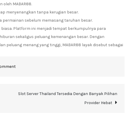
an oleh MABAR88.
tap menyenangkan tanpa kerugian besar.
a permainan sebelum memasang taruhan besar.
iasa. Platform ini menjadi tempat berkumpulnya para
hiburan sekaligus peluang kemenangan besar. Dengan
dan peluang menang yang tinggi, MABAR88 layak disebut sebagai
on
 Comment
Platform
Hiburan
Digital
Slot Server Thailand Tersedia Dengan Banyak Pilihan
Terpercaya
Provider Hebat
Bagi
Pecinta
Game