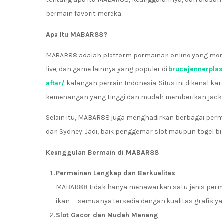
bermain favorit mereka.
Apa Itu MABAR88?
MABAR88 adalah platform permainan online yang menyed
live, dan game lainnya yang populer di
brucejennerplas
after/
kalangan pemain Indonesia. Situs ini dikenal k
kemenangan yang tinggi dan mudah memberikan jackp
Selain itu, MABAR88 juga menghadirkan berbagai perma
dan Sydney. Jadi, baik penggemar slot maupun togel 
Keunggulan Bermain di MABAR88
Permainan Lengkap dan Berkualitas
MABAR88 tidak hanya menawarkan satu jenis permain
ikan — semuanya tersedia dengan kualitas grafis 
Slot Gacor dan Mudah Menang