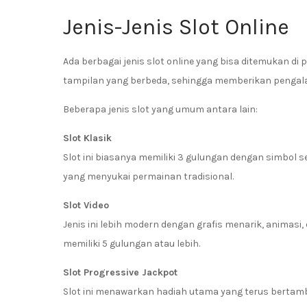
Jenis-Jenis Slot Online
Ada berbagai jenis slot online yang bisa ditemukan di p
tampilan yang berbeda, sehingga memberikan pengala
Beberapa jenis slot yang umum antara lain:
Slot Klasik
Slot ini biasanya memiliki 3 gulungan dengan simbol 
yang menyukai permainan tradisional.
Slot Video
Jenis ini lebih modern dengan grafis menarik, animasi,
memiliki 5 gulungan atau lebih.
Slot Progressive Jackpot
Slot ini menawarkan hadiah utama yang terus bertam