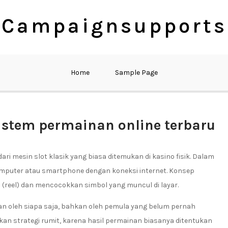
Campaignsupports
Home
Sample Page
tem permainan online terbaru
dari mesin slot klasik yang biasa ditemukan di kasino fisik. Dalam
komputer atau smartphone dengan koneksi internet. Konsep
(reel) dan mencocokkan simbol yang muncul di layar.
an oleh siapa saja, bahkan oleh pemula yang belum pernah
an strategi rumit, karena hasil permainan biasanya ditentukan