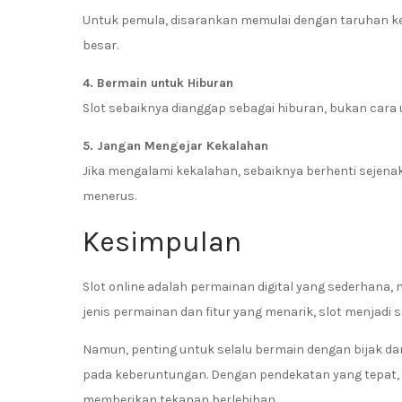
Untuk pemula, disarankan memulai dengan taruhan ke
besar.
4. Bermain untuk Hiburan
Slot sebaiknya dianggap sebagai hiburan, bukan cara 
5. Jangan Mengejar Kekalahan
Jika mengalami kekalahan, sebaiknya berhenti sejena
menerus.
Kesimpulan
Slot online adalah permainan digital yang sederhana,
jenis permainan dan fitur yang menarik, slot menjadi sa
Namun, penting untuk selalu bermain dengan bijak 
pada keberuntungan. Dengan pendekatan yang tepat,
memberikan tekanan berlebihan.