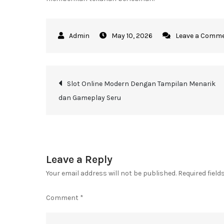
May 10, 2026
Leave a Comm
Post
Slot Online Modern Dengan Tampilan Menarik
dan Gameplay Seru
navigation
Leave a Reply
Your email address will not be published.
Required fiel
Comment
*