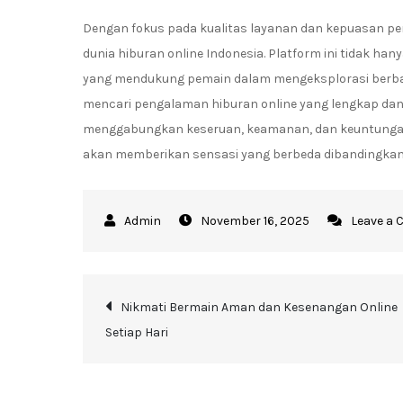
Dengan fokus pada kualitas layanan dan kepuasan pe
dunia hiburan online Indonesia. Platform ini tidak h
yang mendukung pemain dalam mengeksplorasi berbag
mencari pengalaman hiburan online yang lengkap dan 
menggabungkan keseruan, keamanan, dan keuntungan 
akan memberikan sensasi yang berbeda dibandingkan 
November 16, 2025
Leave a
Post
Nikmati Bermain Aman dan Kesenangan Online
Setiap Hari
navigation