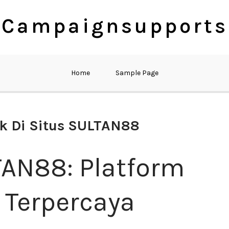
Campaignsupports
Home
Sample Page
k Di Situs SULTAN88
AN88: Platform
 Terpercaya