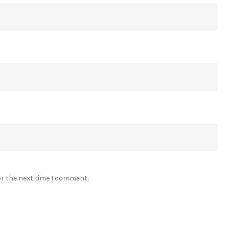
or the next time I comment.