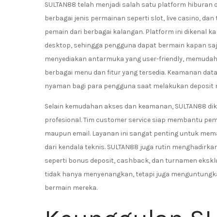
SULTAN88 telah menjadi salah satu platform hiburan 
berbagai jenis permainan seperti slot, live casino, 
pemain dari berbagai kalangan. Platform ini dikenal
desktop, sehingga pengguna dapat bermain kapan saja
menyediakan antarmuka yang user-friendly, memudah
berbagai menu dan fitur yang tersedia. Keamanan data
nyaman bagi para pengguna saat melakukan deposit 
Selain kemudahan akses dan keamanan, SULTAN88 dik
profesional. Tim customer service siap membantu pema
maupun email. Layanan ini sangat penting untuk m
dari kendala teknis. SULTAN88 juga rutin menghadirk
seperti bonus deposit, cashback, dan turnamen ekskl
tidak hanya menyenangkan, tetapi juga menguntung
bermain mereka.