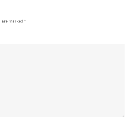
ds are marked
*