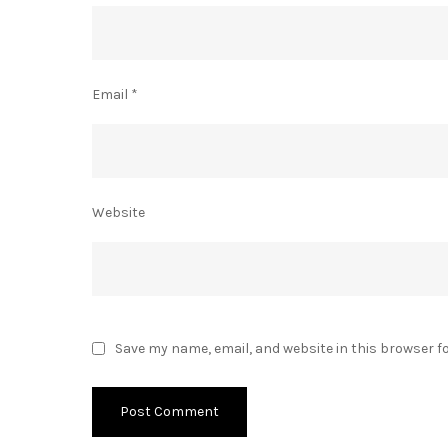
Email
*
Website
Save my name, email, and website in this browser f