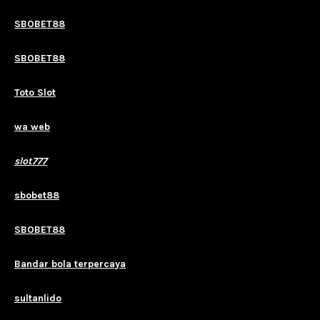
SBOBET88
SBOBET88
Toto Slot
wa web
slot777
sbobet88
SBOBET88
Bandar bola terpercaya
sultanlido