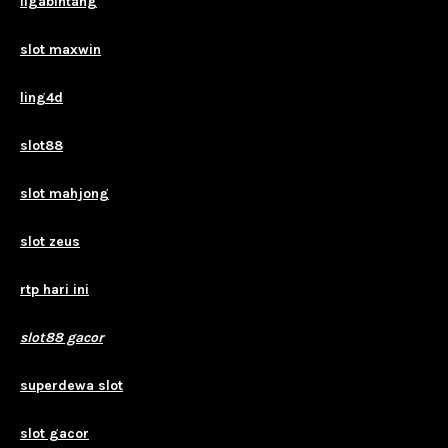
ligabintang
slot maxwin
ling4d
slot88
slot mahjong
slot zeus
rtp hari ini
slot88 gacor
superdewa slot
slot gacor