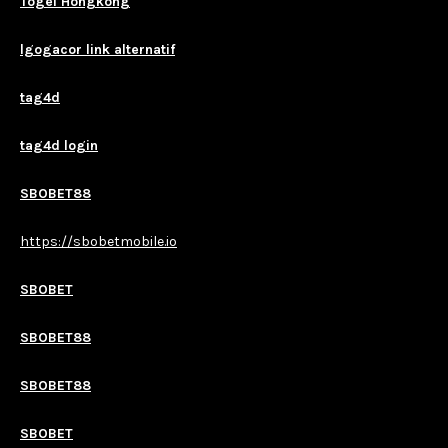
Togel Hongkong
lgogacor link alternatif
tag4d
tag4d login
SBOBET88
https://sbobetmobile.io
SBOBET
SBOBET88
SBOBET88
SBOBET