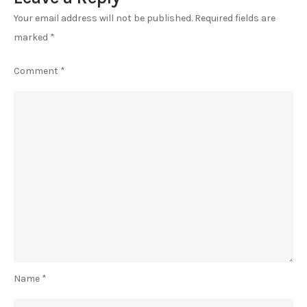
Your email address will not be published.
Required fields are
marked
*
Comment
*
Name
*