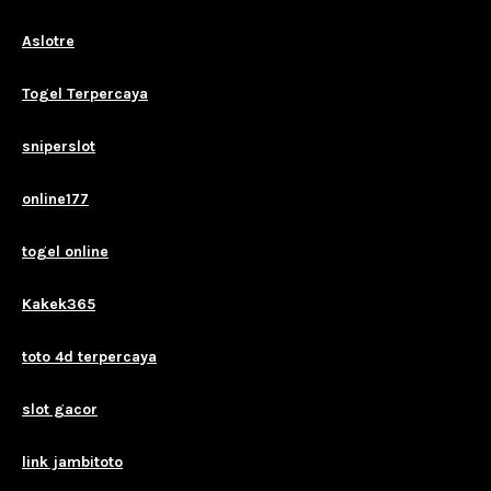
Aslotre
Togel Terpercaya
sniperslot
online177
togel online
Kakek365
toto 4d terpercaya
slot gacor
link jambitoto