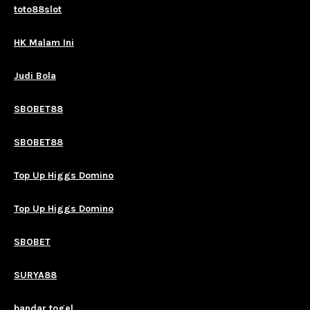
toto88slot
HK Malam Ini
Judi Bola
SBOBET88
SBOBET88
Top Up Higgs Domino
Top Up Higgs Domino
SBOBET
SURYA88
bandar togel