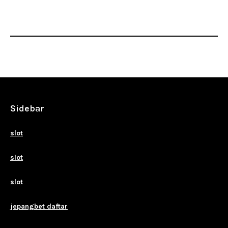
Sidebar
slot
slot
slot
jepangbet daftar