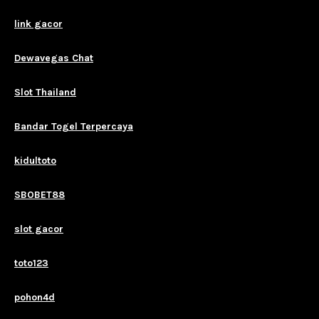
link gacor
Dewavegas Chat
Slot Thailand
Bandar Togel Terpercaya
kidultoto
SBOBET88
slot gacor
toto123
pohon4d