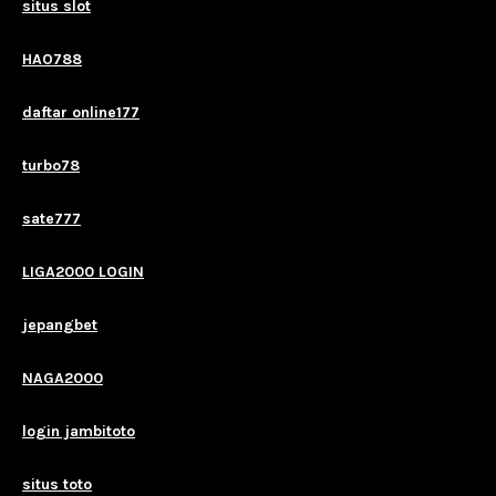
situs slot
HAO788
daftar online177
turbo78
sate777
LIGA2000 LOGIN
jepangbet
NAGA2000
login jambitoto
situs toto