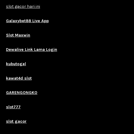
slot gacor hari ini
Galaxybet88 Live App
Slot Maxwin
Dewalive Link Lama Login
kubutogel
kawat4d slot
GARENGONGKO
slot777
slot gacor