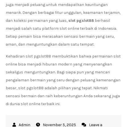
juga menjadi peluang untuk mendapatkan keuntungan
menarik. Dengan berbagai fitur unggulan, keamanan terjamin,
dan koleksi permainan yang luas,
slot pgslot88
berhasil
menjadi salah satu platform slot online terbaik di Indonesia.
Setiap pemain bisa merasakan sensasi bermain yang seru,
aman, dan menguntungkan dalam satu tempat.
Kehadiran slot pgslot88 membuktikan bahwa permainan slot
online bisa menjadi hiburan modern yang menyenangkan
sekaligus menguntungkan. Bagi siapa pun yang mencari
pengalaman bermain yang seru dengan peluang kemenangan
besar, slot pgslot88 adalah pilihan yang tepat. Nikmati
sensasi bermain dan raih keberuntungan Anda sekarang juga
di dunia slot online terbaik ini.
November 5, 2025
Leave a