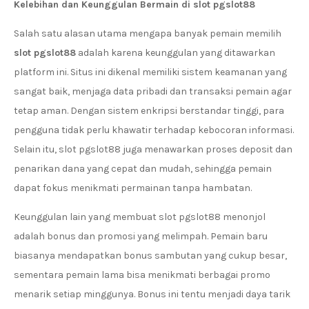
Kelebihan dan Keunggulan Bermain di slot pgslot88
Salah satu alasan utama mengapa banyak pemain memilih
slot pgslot88
adalah karena keunggulan yang ditawarkan
platform ini. Situs ini dikenal memiliki sistem keamanan yang
sangat baik, menjaga data pribadi dan transaksi pemain agar
tetap aman. Dengan sistem enkripsi berstandar tinggi, para
pengguna tidak perlu khawatir terhadap kebocoran informasi.
Selain itu, slot pgslot88 juga menawarkan proses deposit dan
penarikan dana yang cepat dan mudah, sehingga pemain
dapat fokus menikmati permainan tanpa hambatan.
Keunggulan lain yang membuat slot pgslot88 menonjol
adalah bonus dan promosi yang melimpah. Pemain baru
biasanya mendapatkan bonus sambutan yang cukup besar,
sementara pemain lama bisa menikmati berbagai promo
menarik setiap minggunya. Bonus ini tentu menjadi daya tarik