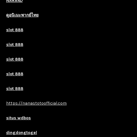
NARA4D
ดูอนิเมะพากย์ไทย
slot 888
slot 888
slot 888
slot 888
slot 888
https://nanastotoofficial.com
situs wdbos
dingdongtogel