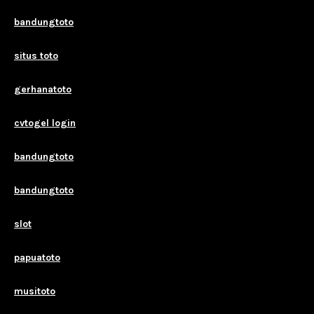
bandungtoto
situs toto
gerhanatoto
cvtogel login
bandungtoto
bandungtoto
slot
papuatoto
musitoto