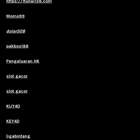
https://1tunai138.com
Momo99
dolar508
pakbos188
Pengeluaran HK
slot gacor
slot gacor
KUY4D
KEY4D
ligabintang