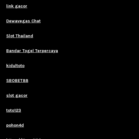
link gacor
Dewavegas Chat
Slot Thailand
Bandar Togel Terpercaya
kidultoto
SBOBET88
slot gacor
toto123
pohon4d