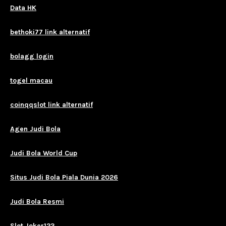
Data HK
bethoki77 link alternatif
bolagg login
togel macau
coinqqslot link alternatif
Agen Judi Bola
Judi Bola World Cup
Situs Judi Bola Piala Dunia 2026
Judi Bola Resmi
Slot Joker123