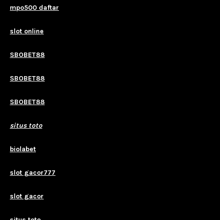
mpo500 daftar
slot online
SBOBET88
SBOBET88
SBOBET88
situs toto
biolabet
slot gacor777
slot gacor
situs toto