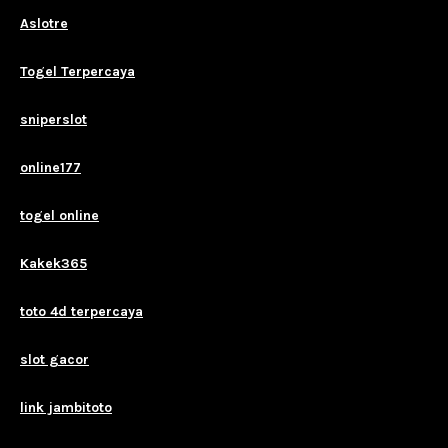
Aslotre
Togel Terpercaya
sniperslot
online177
togel online
Kakek365
toto 4d terpercaya
slot gacor
link jambitoto