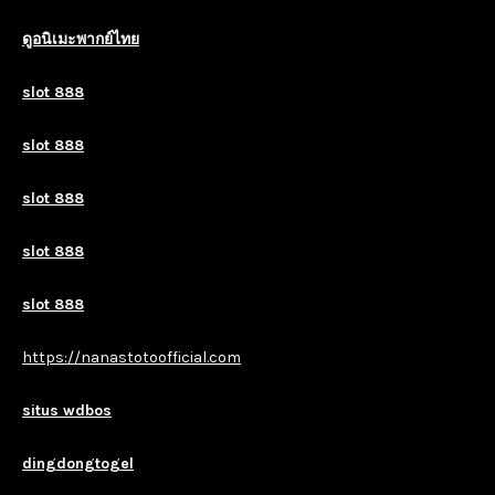
ดูอนิเมะพากย์ไทย
slot 888
slot 888
slot 888
slot 888
slot 888
https://nanastotoofficial.com
situs wdbos
dingdongtogel