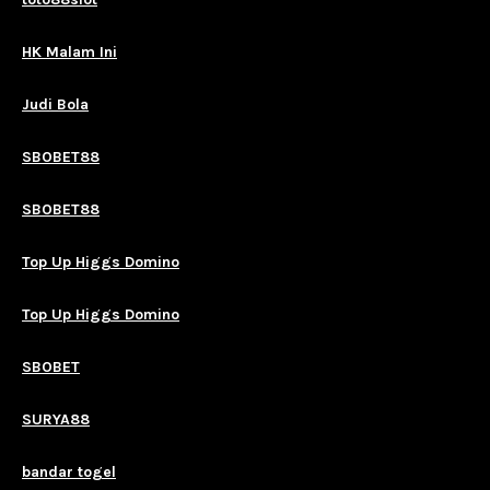
HK Malam Ini
Judi Bola
SBOBET88
SBOBET88
Top Up Higgs Domino
Top Up Higgs Domino
SBOBET
SURYA88
bandar togel