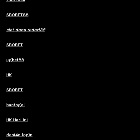
SBOBET88
slot dana radar138
SBOBET
ugbet88
HK
SBOBET
buntogel
HK Hari Ini
dasi4d login