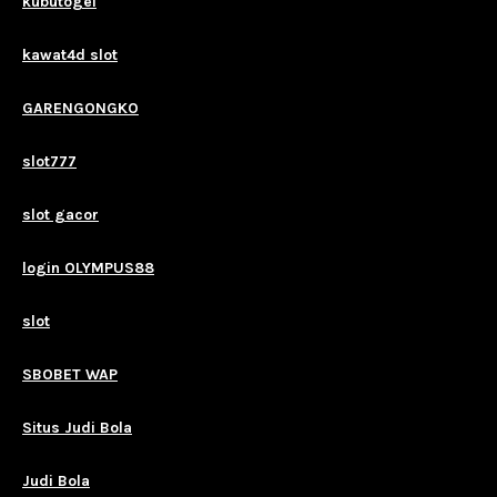
kubutogel
kawat4d slot
GARENGONGKO
slot777
slot gacor
login OLYMPUS88
slot
SBOBET WAP
Situs Judi Bola
Judi Bola