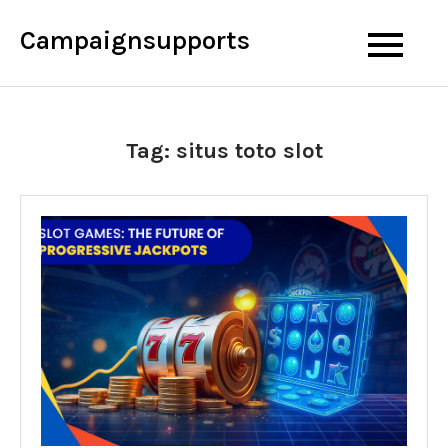
Skip
Campaignsupports
to
content
Tag:
situs toto slot