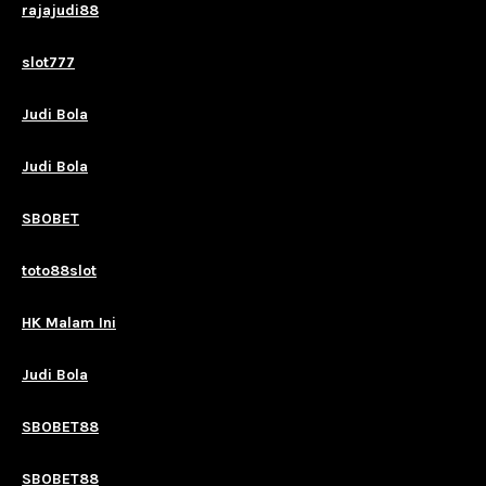
rajajudi88
slot777
Judi Bola
Judi Bola
SBOBET
toto88slot
HK Malam Ini
Judi Bola
SBOBET88
SBOBET88