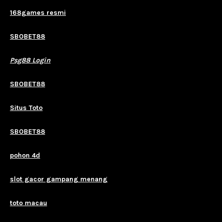
168games resmi
SBOBET88
Psg88 Login
SBOBET88
Situs Toto
SBOBET88
pohon 4d
slot gacor gampang menang
toto macau