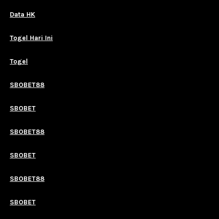
Data HK
Togel Hari Ini
Togel
SBOBET88
SBOBET
SBOBET88
SBOBET
SBOBET88
SBOBET