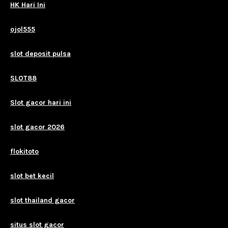
HK Hari Ini
ojol555
slot deposit pulsa
SLOT88
Slot gacor hari ini
slot gacor 2026
flokitoto
slot bet kecil
slot thailand gacor
situs slot gacor