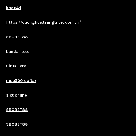
kode4d
https://duonghoa.trangtritet.com.vn/
SBOBET88
bandar toto
Situs Toto
mpo500 daftar
slot online
SBOBET88
SBOBET88