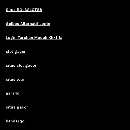
Situs BOLASLOT88
Golbos Alternatif Login
Login Taruhan Mudah Klikfifa
slot gacor
situs slot gacor
situs toto
nara4d
situs gacor
bandarqq