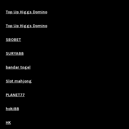
Top Up Higgs Domino
Top Up Higgs Domino
SBOBET
SURYA88
bandar togel
Slot mahjong
PLANET77
hoki88
HK