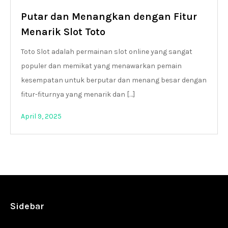
Putar dan Menangkan dengan Fitur
Menarik Slot Toto
Toto Slot adalah permainan slot online yang sangat
populer dan memikat yang menawarkan pemain
kesempatan untuk berputar dan menang besar dengan
fitur-fiturnya yang menarik dan […]
April 9, 2025
Sidebar