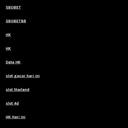
SBOBET
SBOBET88
HK
HK
Data HK
slot gacor hari ini
slot thailand
slot 4d
HK Hari Ini