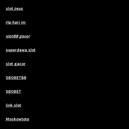
slot zeus
rtp hari ini
slot88 gacor
superdewa slot
slot gacor
SBOBET88
SBOBET
link slot
Moskowtoto