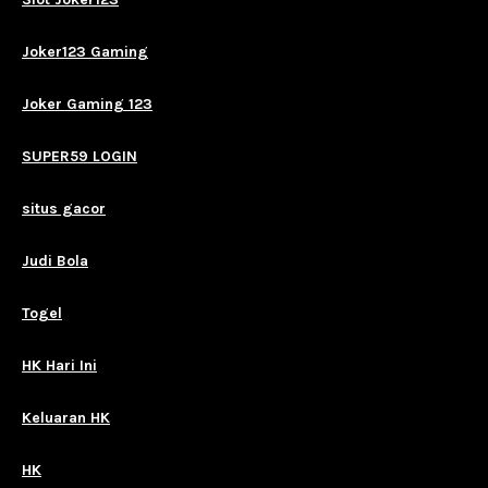
Joker123 Gaming
Joker Gaming 123
SUPER59 LOGIN
situs gacor
Judi Bola
Togel
HK Hari Ini
Keluaran HK
HK