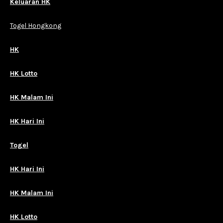
Keluaran HK
Togel Hongkong
HK
HK Lotto
HK Malam Ini
HK Hari Ini
Togel
HK Hari Ini
HK Malam Ini
HK Lotto