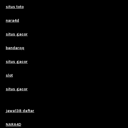
situs toto
nara4d
situs gacor
bandarqq
situs gacor
slot
situs gacor
jawa138 daftar
NARA4D