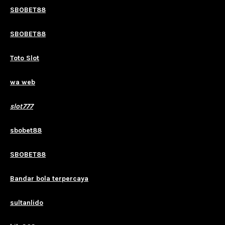
SBOBET88
SBOBET88
Toto Slot
wa web
slot777
sbobet88
SBOBET88
Bandar bola terpercaya
sultanlido