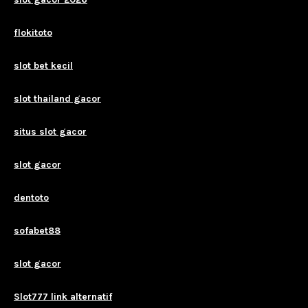
flokitoto
slot bet kecil
slot thailand gacor
situs slot gacor
slot gacor
dentoto
sofabet88
slot gacor
Slot777 link alternatif