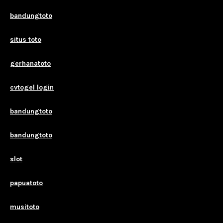
bandungtoto
situs toto
gerhanatoto
cvtogel login
bandungtoto
bandungtoto
slot
papuatoto
musitoto