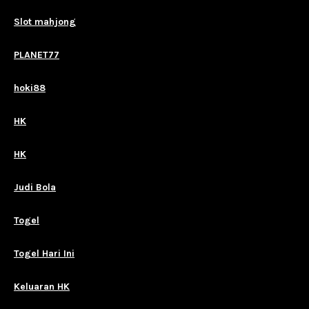
Slot mahjong
PLANET77
hoki88
HK
HK
Judi Bola
Togel
Togel Hari Ini
Keluaran HK